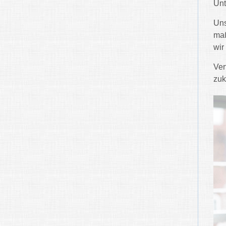
Unt
Uns
maß
wir
Ver
zuk