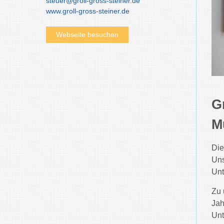
steuer@groll-gross-steiner.de
www.groll-gross-steiner.de
Webseite besuchen
G
M
Die
Uns
Unt
Zu 
Jah
Unt