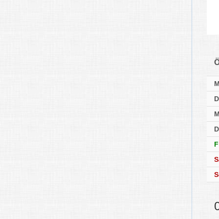
Ö
D
M
D
F
S
S