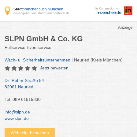
in Konzession von
Stadt
branchenbuch München
ein Angebot von stadtbranchenbuch.de
Anzeige
SLPN GmbH & Co. KG
Fullservice Eventservice
Wach- u. Sicherheitsunternehmen
| Neuried (Kreis München)
Jetzt bewerten
Dr.-Rehm-Straße 54
82061 Neuried
Tel: 089 61515830
info@slpn.de
www.slpn.de
Webseite besuchen