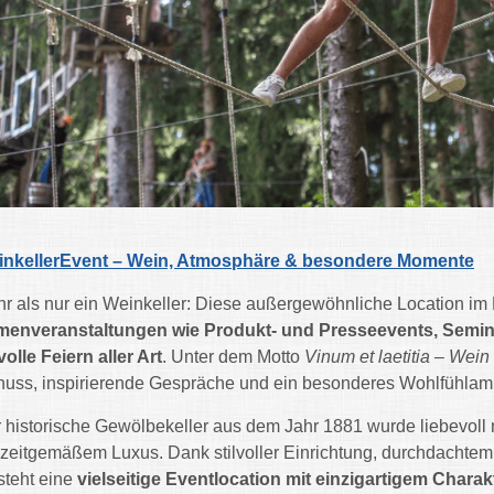
inkellerEvent – Wein, Atmosphäre & besondere Momente
r als nur ein Weinkeller: Diese außergewöhnliche Location im
menveranstaltungen wie Produkt- und Presseevents, Semi
lvolle Feiern aller Art
. Unter dem Motto
Vinum et laetitia – Wei
uss, inspirierende Gespräche und ein besonderes Wohlfühlam
 historische Gewölbekeller aus dem Jahr 1881 wurde liebevoll 
 zeitgemäßem Luxus. Dank stilvoller Einrichtung, durchdachtem
steht eine
vielseitige Eventlocation mit einzigartigem Charak