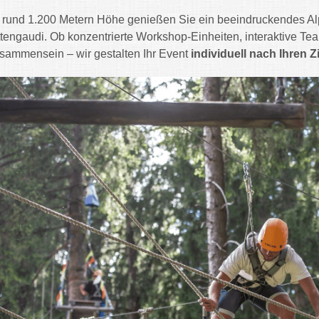
 rund 1.200 Metern Höhe genießen Sie ein beeindruckendes Al
tengaudi. Ob konzentrierte Workshop-Einheiten, interaktive Te
sammensein – wir gestalten Ihr Event
individuell nach Ihren Z