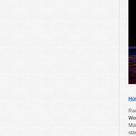
Hü
Rau
Wo
Mün
stä