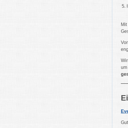
Mit
Ges
Von
eng
Wir
um
ges
E
Eve
Gut