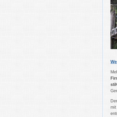
We
Meh
Fir
sti
Gen
Der
mit
ent