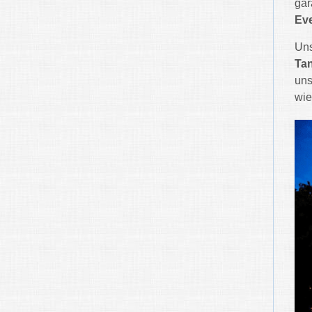
gar
Eve
Uns
Tan
un
wie