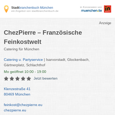
in Konzession von
Stadt
branchenbuch München
ein Angebot von stadtbranchenbuch.de
Anzeige
ChezPierre – Französische
Feinkostwelt
Catering für München
Catering u. Partyservice
| Isarvorstadt, Glockenbach,
Gärtnerplatz, Schlachthof
Mo
geöffnet 10:00 - 19:00
Jetzt bewerten
Klenzestraße 41
80469 München
feinkost@chezpierre.eu
chezpierre.eu