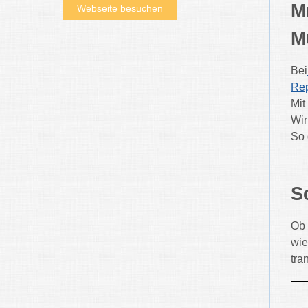
M
Webseite besuchen
M
Bei
Rep
Mit
Wir
So 
S
Ob 
wie
tra