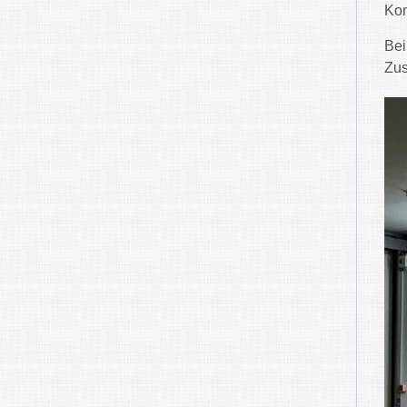
Kom
Bei
Zus