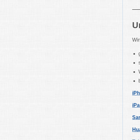
U
Wir
iP
iPa
Sa
Hu