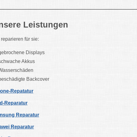
nsere Leistungen
 reparieren für sie:
gebrochene Displays
schwache Akkus
Wasserschäden
beschädigte Backcover
hone-Repatatur
d-Reparatur
msung Reparatur
awei Reparatur