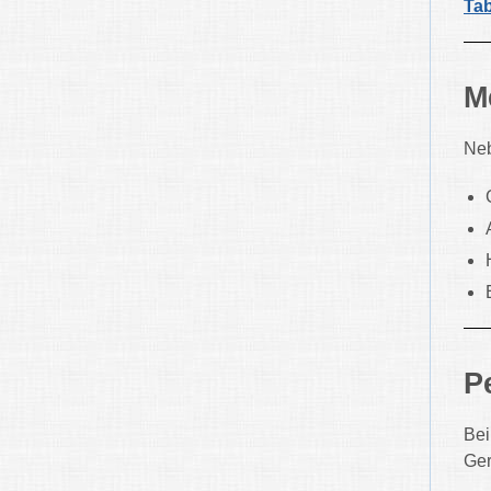
Tab
M
Neb
P
Bei
Ger