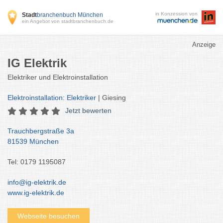
in Konzession von
Stadt
branchenbuch München
ein Angebot von stadtbranchenbuch.de
Anzeige
IG Elektrik
Elektriker und Elektroinstallation
Elektroinstallation: Elektriker
| Giesing
Jetzt bewerten
Trauchbergstraße 3a
81539 München
Tel: 0179 1195087
info@ig-elektrik.de
www.ig-elektrik.de
Webseite besuchen