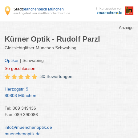
in Konzession von
Stadt
branchenbuch München
ein Angebot von stadtbranchenbuch.de
Anzeige
Kürner Optik - Rudolf Parzl
Gleitsichtgläser München Schwabing
Optiker
| Schwabing
So
geschlossen
30 Bewertungen
Herzogstr. 9
80803 München
Tel: 089 349436
Fax: 089 390086
info@muenchenoptik.de
muenchenoptik.de