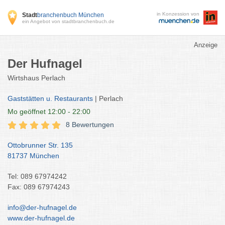
in Konzession von
Stadt
branchenbuch München
ein Angebot von stadtbranchenbuch.de
Anzeige
Der Hufnagel
Wirtshaus Perlach
Gaststätten u. Restaurants
| Perlach
Mo
geöffnet 12:00 - 22:00
8 Bewertungen
Ottobrunner Str. 135
81737 München
Tel: 089 67974242
Fax: 089 67974243
info@der-hufnagel.de
www.der-hufnagel.de