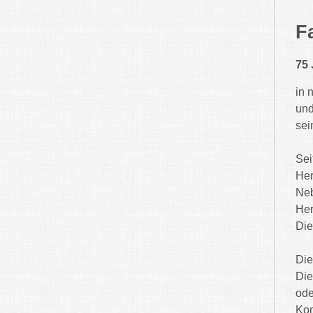
F
75
in 
und
sei
Sei
Her
Neb
Her
Die
Die
Die
ode
Kom