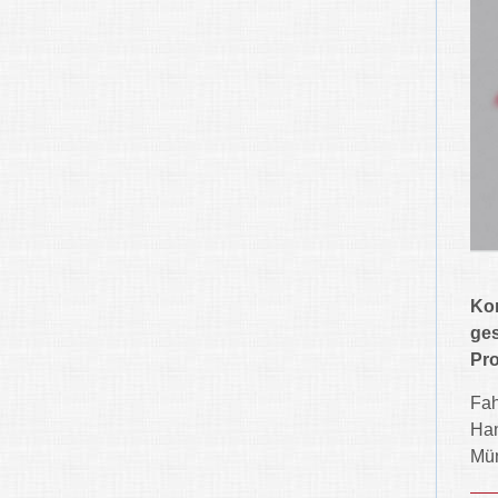
Kom
ges
Pro
Fah
Han
Mün