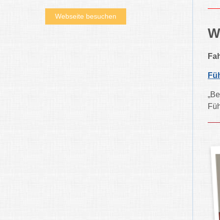
Webseite besuchen
W
Fah
Fü
„Be
Füh