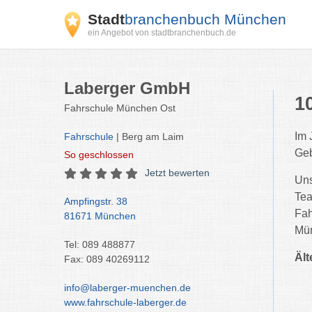
Stadt
branchenbuch München
ein Angebot von stadtbranchenbuch.de
Laberger GmbH
1
Fahrschule München Ost
Im 
Fahrschule
| Berg am Laim
Geb
So
geschlossen
Jetzt bewerten
Uns
Tea
Ampfingstr. 38
Fah
81671 München
Mün
Tel: 089 488877
Ält
Fax: 089 40269112
info@laberger-muenchen.de
www.fahrschule-laberger.de