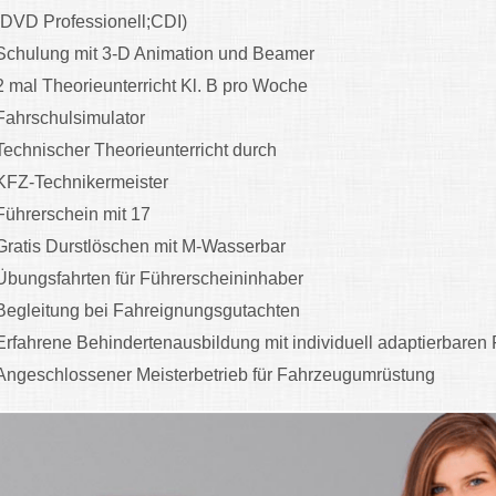
(DVD Professionell;CDI)
Schulung mit 3-D Animation und Beamer
2 mal Theorieunterricht Kl. B pro Woche
Fahrschulsimulator
Technischer Theorieunterricht durch
KFZ-Technikermeister
Führerschein mit 17
Gratis Durstlöschen mit M-Wasserbar
Übungsfahrten für Führerscheininhaber
Begleitung bei Fahreignungsgutachten
Erfahrene Behindertenausbildung mit individuell adaptierbare
Angeschlossener Meisterbetrieb für Fahrzeugumrüstung