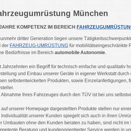
ahrzeugumrüstung München
 JAHRE KOMPETENZ IM BEREICH
FAHRZEUGUMRÜSTUN
nunmehr dritter Generation liegen unsere Tätigkeitsschwerpu
 der
FAHRZEUG-UMRÜSTUNG
für mobilitätseingeschränkte
ne Bedürfnisse im Bereich
automobile Autonomie
.
t Jahrzehnten ein Begriff für technisch einfache und qualitativ 
stellung und Einbau unserer Geräte in eigener Werkstatt durc
en selbstentwickelten Produkten, sowie Einzelanfertigungen, f
steller.
 Abnahme Ihres Fahrzeuges durch den TÜV ist bei uns selbstve
 auf unserer Homepage dargestellten Produkte stellen nur einen
 Individualität unserer Kunden spiegelt sich auch in ihren U
r Umbauten ohne den Kunden beraten zu haben, sind nicht im 
petente Beratung und kundenorientierter Service werden in 