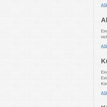
ASP
A
Ein
nic
ASP
K
Ein
Exi
Kün
ASP