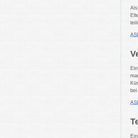
Als
Elt
tei
ASP
V
Ein
man
Kün
bei
ASP
Te
Ein