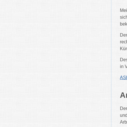
Mei
sic
bek
Den
rec
Kün
Des
in 
ASP
A
Der
und
Arb