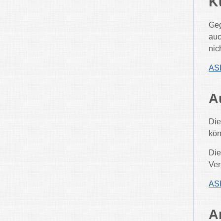
K
Geg
auc
nic
ASP
A
Die
kön
Die
Ver
ASP
A