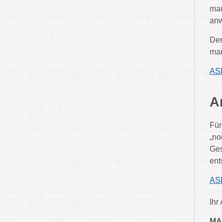
man
anw
Den
man
ASP
A
Für
„no
Ges
ent
ASP
Ihr
MA