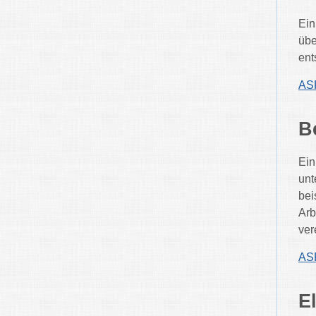
Ein
übe
ent
ASP
B
Ein
unt
bei
Arb
ver
ASP
El