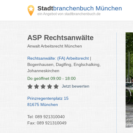
Stadt
branchenbuch München
ein Angebot von stadtbranchenbuch.de
ASP Rechtsanwälte
Anwalt Arbeitsrecht München
Rechtsanwälte: (FA) Arbeitsrecht
|
Bogenhausen, Daglfing, Englschalking,
Johanneskirchen
Do
geöffnet 09:00 - 18:00
Jetzt bewerten
Prinzregentenplatz 15
81675 München
Tel: 089 921310040
Fax: 089 921310049