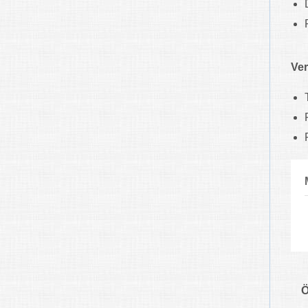
Ver
Ö