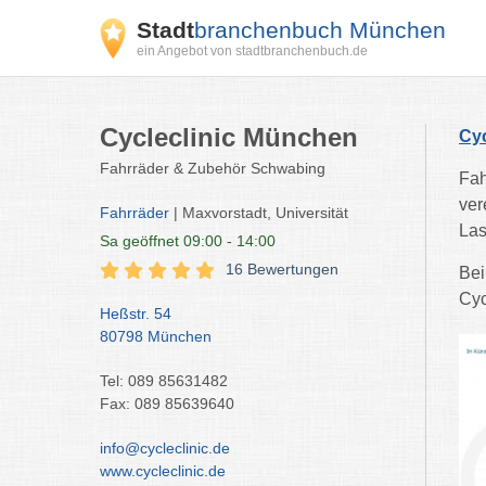
Stadt
branchenbuch München
ein Angebot von stadtbranchenbuch.de
Cycleclinic München
Cyc
Fahrräder & Zubehör Schwabing
Fah
ver
Fahrräder
| Maxvorstadt, Universität
Las
Sa
geöffnet 09:00 - 14:00
16 Bewertungen
Bei
Cyc
Heßstr. 54
80798 München
Tel: 089 85631482
Fax: 089 85639640
info@cycleclinic.de
www.cycleclinic.de