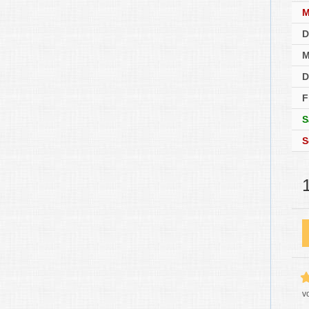
D
M
D
F
S
S
v