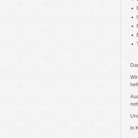
Dar
Wir
hel
Auc
not
Uns
In 