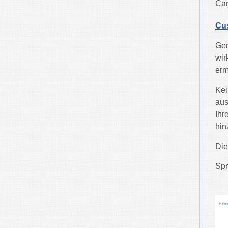
Can
Cus
Gem
wir
erm
Kei
aus
Ihr
hin
Die
Spr