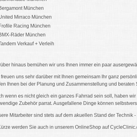
Bergamont München
United Mirraco München
Frofile Racing München
BMX-Räder München
Tandem Verkauf + Verleih
über hinaus bemühen wir uns Ihnen immer ein paar ausergewähn
 freuen uns sehr darüber mit Ihnen gemeinsam Ihr ganz persön
fen Ihnen bei der Planung und Zusammenstellung und beraten S
h wenn es nicht gleich ein ganzes Fahrrad sein soll, haben wir
wendige Zubehör parrat. Ausgefallene Dinge können selbstverst
ere Mitarbeiter sind stets auf dem akuellen Stand der Technik -
Kürze werden Sie auch in unserem OnlineShop auf CycleClinic.d