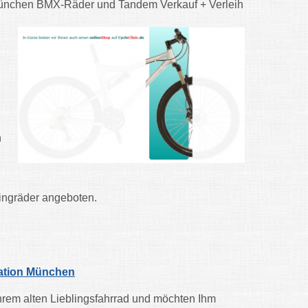
ünchen BMX-Räder und Tandem Verkauf + Verleih
h
kingräder angeboten.
ation München
hrem alten Lieblingsfahrrad und möchten Ihm