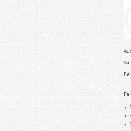
Auc
Sie
Fah
Fa