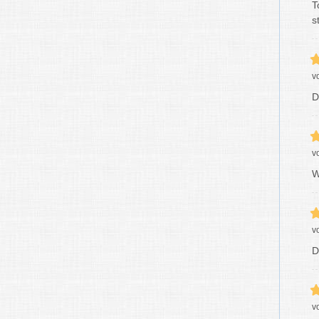
T
s
v
D
v
W
v
D
v