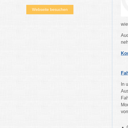
Webseite besuchen
wie
Auc
neh
Ko
Fa
In 
Aus
Fah
Mou
von