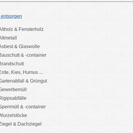
 entsorgen
Altholz & Fensterholz
Altmetall
Asbest & Glaswolle
Bauschutt & -container
Brandschutt
Erde, Kies, Humus ...
Gartenabfall & Grüngut
Gewerbemüll
Rigipsabfälle
Sperrmüll & -container
Wurzelstöcke
Ziegel & Dachziegel