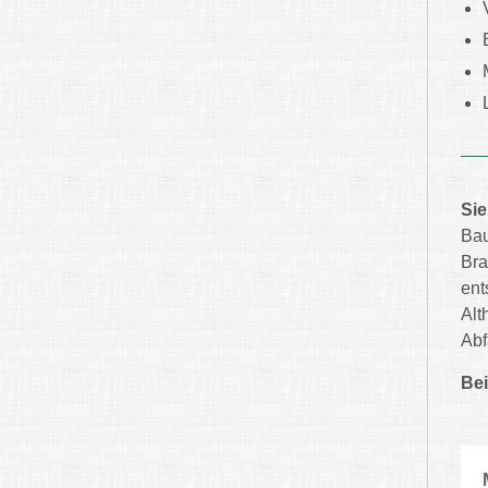
Si
Ba
Br
ent
Alt
Abf
Bei