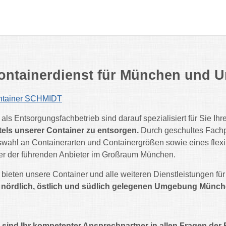
ontainerdienst für München und
ntainer SCHMIDT
 als Entsorgungsfachbetrieb sind darauf spezialisiert für Sie Ihr
tels unserer Container zu entsorgen.
Durch geschultes Fachp
wahl an Containerarten und Containergrößen sowie eines flexib
er der führenden Anbieter im Großraum München.
 bieten unsere Container und alle weiteren Dienstleistungen fü
r
nördlich, östlich und südlich gelegenen Umgebung Münc
 sind Ihr kompetenter Ansprechpartner in allen Fragen der 