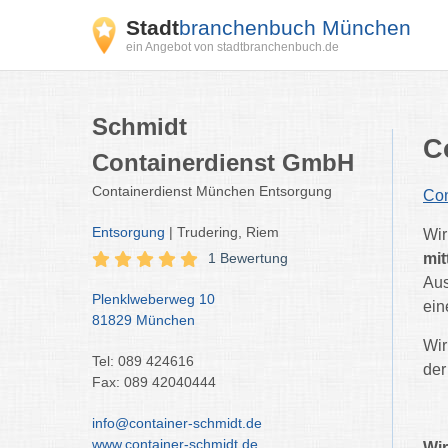
Stadt
branchenbuch München
ein Angebot von stadtbranchenbuch.de
Schmidt
C
Containerdienst GmbH
Containerdienst München Entsorgung
Co
Entsorgung
| Trudering, Riem
Wir
1 Bewertung
mit
Aus
Plenklweberweg 10
ein
81829 München
Wir
Tel: 089 424616
de
Fax: 089 42040444
info@container-schmidt.de
www.container-schmidt.de
Wir