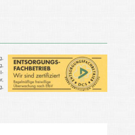
g,
g,
l-
r,
g,