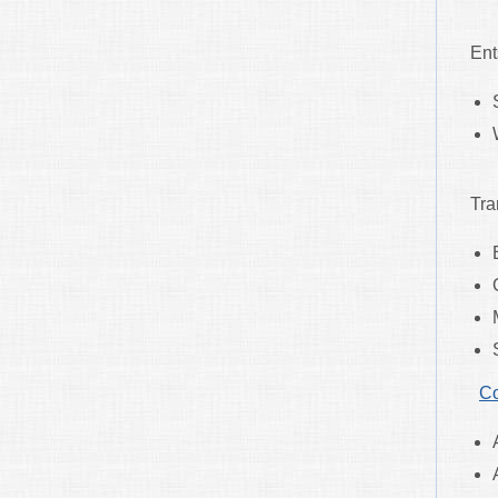
Ent
Tra
Co