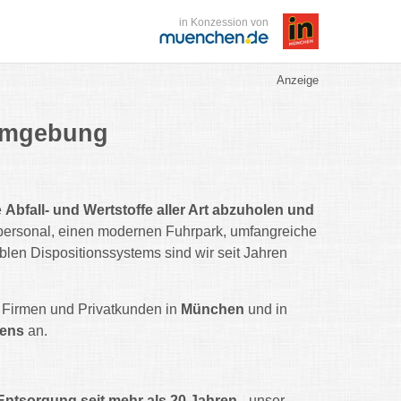
in Konzession von
Anzeige
 Umgebung
e
Abfall- und Wertstoffe aller Art abzuholen und
ersonal, einen modernen Fuhrpark, umfangreiche
len Dispositionssystems sind wir seit Jahren
r Firmen und Privatkunden in
München
und in
hens
an.
Entsorgung seit mehr als 20 Jahren -
unser