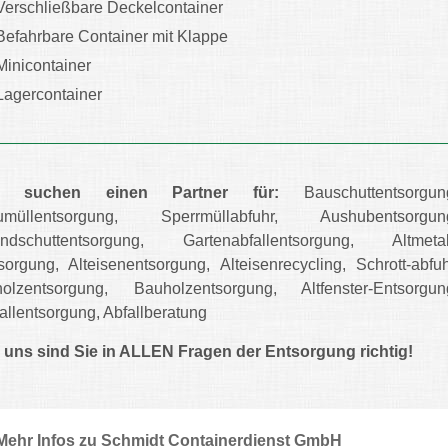
Verschließbare Deckelcontainer
Befahrbare Container mit Klappe
Minicontainer
Lagercontainer
e suchen einen Partner für:
Bauschuttentsorgun
umüllentsorgung, Sperrmüllabfuhr, Aushubentsorgun
andschuttentsorgung, Gartenabfallentsorgung, Altmetal
sorgung, Alteisenentsorgung, Alteisenrecycling, Schrott-abfuh
holzentsorgung, Bauholzentsorgung, Altfenster-Entsorgun
allentsorgung, Abfallberatung
 uns sind Sie in ALLEN Fragen der Entsorgung richtig!
Mehr Infos zu Schmidt Containerdienst GmbH