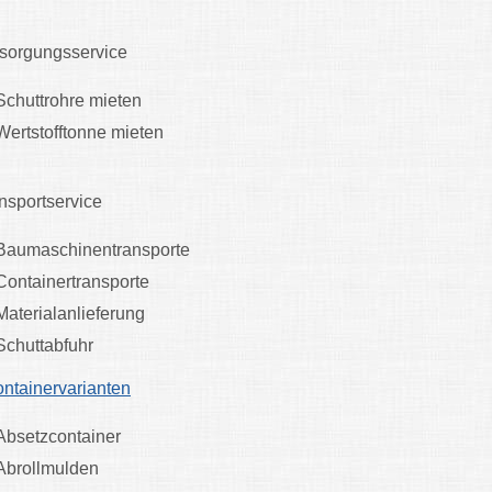
sorgungsservice
Schuttrohre mieten
Wertstofftonne mieten
nsportservice
Baumaschinentransporte
Containertransporte
Materialanlieferung
Schuttabfuhr
ntainervarianten
Absetzcontainer
Abrollmulden