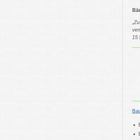
Bäu
„Zu
ver
15 
Ba