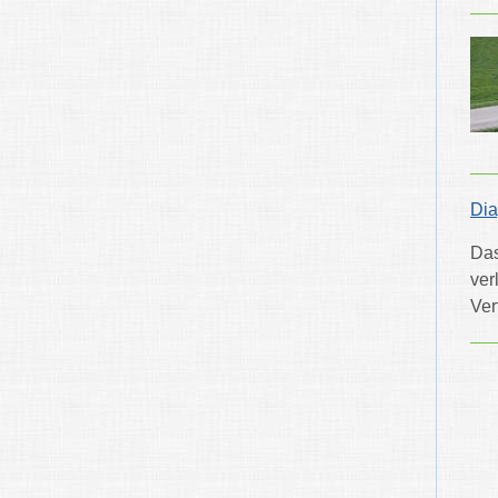
Dia
Das
ver
Ver