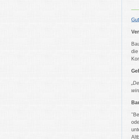
Gut
Ver
Bau
die
Kon
Geh
„De
wir
Ba
"Be
ode
unt
Alt