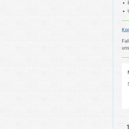
Kon
Fal
uns