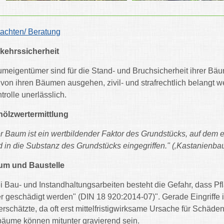
achten/ Beratung
kehrssicherheit
meigentümer sind für die Stand- und Bruchsicherheit ihrer Bäu
 von ihren Bäumen ausgehen, zivil- und strafrechtlich belangt w
trolle unerlässlich.
ölzwertermittlung
r Baum ist ein wertbildender Faktor des Grundstücks, auf dem er
d in die Substanz des Grundstücks eingegriffen." (‚Kastanienba
um und Baustelle
i Bau- und Instandhaltungsarbeiten besteht die Gefahr, dass Pf
r geschädigt werden" (DIN 18 920:2014-07)". Gerade Eingriffe 
erschätzte, da oft erst mittelfristigwirksame Ursache für Schä
bäume können mitunter gravierend sein.