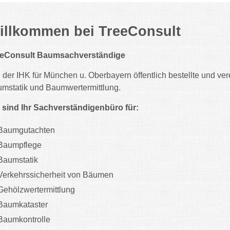
illkommen bei TreeConsult
eeConsult Baumsachverständige
 der IHK für München u. Oberbayern öffentlich bestellte und ve
mstatik und Baumwertermittlung.
 sind Ihr Sachverständigenbüro für:
Baumgutachten
Baumpflege
Baumstatik
Verkehrssicherheit von Bäumen
Gehölzwertermittlung
Baumkataster
Baumkontrolle