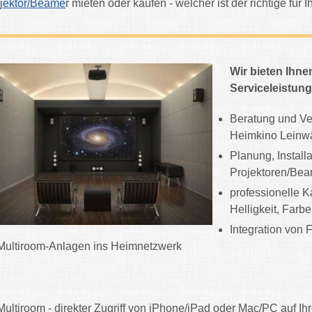
jektor/Beame
r mieten oder kaufen - welcher ist der richtige für
Wir bieten Ihne
Serviceleistun
Beratung und Ve
Heimkino Leinw
Planung, Install
Projektoren/Bea
professionelle Ka
Helligkeit, Farbe
Integration von 
Multiroom-Anlagen ins Heimnetzwerk
Multiroom - direkter Zugriff von iPhone/iPad oder Mac/PC auf Ih