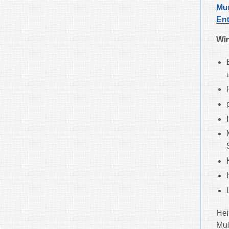
Mu
Ent
Wir
Hei
Mul