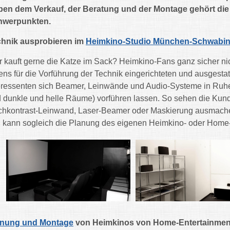
en dem Verkauf, der Beratung und der Montage gehört die
hwerpunkten.
chnik ausprobieren im
Heimkino-Studio München-Schwabi
 kauft gerne die Katze im Sack? Heimkino-Fans ganz sicher ni
ens für die Vorführung der Technik eingerichteten und ausgest
eressenten sich Beamer, Leinwände und Audio-Systeme in Ruh
 dunkle und helle Räume) vorführen lassen. So sehen die Kund
hkontrast-Leinwand, Laser-Beamer oder Maskierung ausmachen
, kann sogleich die Planung des eigenen Heimkino- oder Home-
anung und Montage
von Heimkinos von Home-Entertainme