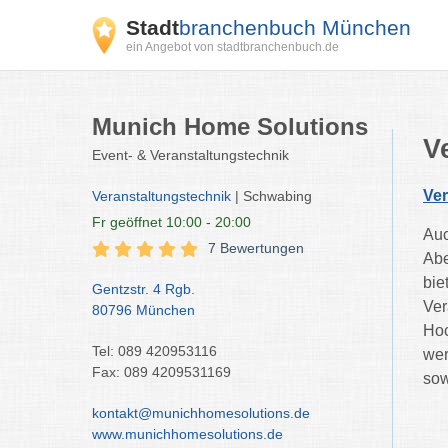
Stadt
branchenbuch München
ein Angebot von stadtbranchenbuch.de
Munich Home Solutions
V
Event- & Veranstaltungstechnik
Ver
Veranstaltungstechnik
| Schwabing
Fr
geöffnet 10:00 - 20:00
Auc
7 Bewertungen
Abe
bie
Gentzstr. 4 Rgb.
Ver
80796 München
Hoc
Tel: 089 420953116
wer
Fax: 089 4209531169
sow
kontakt@munichhomesolutions.de
www.munichhomesolutions.de