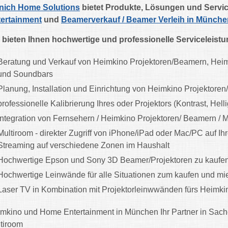
nich Home Solutions
bietet Produkte, Lösungen und Serv
ertainment
und
Beamerverkauf / Beamer Verleih in Münche
 bieten Ihnen hochwertige und professionelle Serviceleist
Beratung und Verkauf von Heimkino Projektoren/Beamern, Hei
und Soundbars
Planung, Installation und Einrichtung von Heimkino Projektore
professionelle Kalibrierung Ihres oder Projektors (Kontrast, Helli
Integration von Fernsehern / Heimkino Projektoren/ Beamern /
Multiroom - direkter Zugriff von iPhone/iPad oder Mac/PC auf Ihr
Streaming auf verschiedene Zonen im Haushalt
Hochwertige Epson und Sony 3D Beamer/Projektoren zu kaufe
Hochwertige Leinwände für alle Situationen zum kaufen und mi
Laser TV in Kombination mit Projektorleinwwänden fürs Heimki
mkino und Home Entertainment in München Ihr Partner in Sach
tiroom