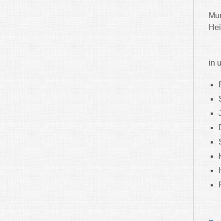
Mun
Hei
in 