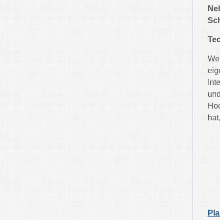
Neb
Sc
Te
Wer
eig
Int
und
Hoc
hat
Pl