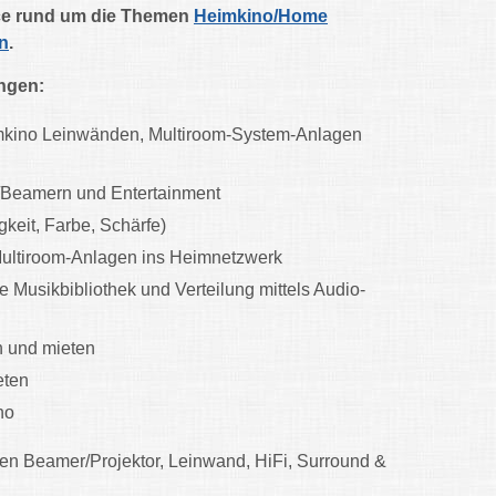
ice rund um die Themen
Heimkino/Home
n
.
ungen:
mkino Leinwänden, Multiroom-System-Anlagen
n/Beamern und Entertainment
gkeit, Farbe, Schärfe)
 Multiroom-Anlagen ins Heimnetzwerk
e Musikbibliothek und Verteilung mittels Audio-
n und mieten
eten
no
en Beamer/Projektor, Leinwand, HiFi, Surround &