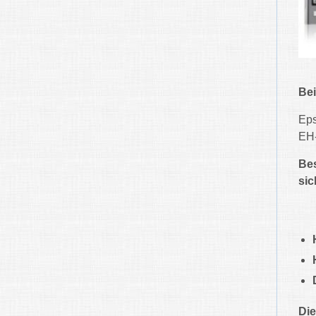
Bei
Ep
EH
Bes
sic
Die