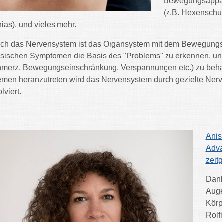
Bewegungsappara
(z.B. Hexenschus
hias), und vieles mehr.
ch das Nervensystem ist das Organsystem mit dem Bewegungs
sischen Symptomen die Basis des "Problems" zu erkennen, und
merz, Bewegungseinschränkung, Verspannungen etc.) zu behan
men heranzutreten wird das Nervensystem durch gezielte Nerv
lviert.
Anis
Adva
zeit
Dank
Auge
Körp
Rolf