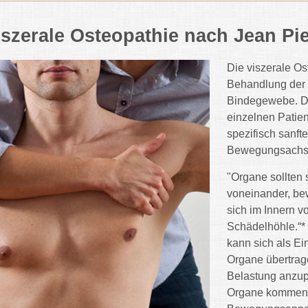
iszerale Osteopathie nach Jean Pie
Die viszerale Os
Behandlung der 
Bindegewebe. Da
einzelnen Patie
spezifisch sanft
Bewegungsachse
"Organe sollten 
voneinander, be
sich im Innern v
Schädelhöhle.“*
kann sich als E
Organe übertrage
Belastung anzup
Organe kommen, 