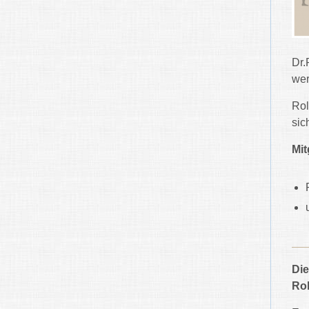
Dr.
wer
Rol
sic
Mit
Die
Rol