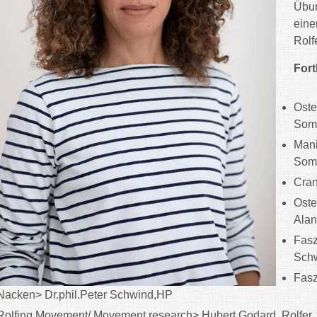
Übun
eine
Rolf
Fort
Oste
Som
Mani
Som
Cran
Oste
Alan
Fasz
Sch
Fasz
Nacken> Dr.phil.Peter Schwind,HP
Rolfing Movement/ Movement research> Hubert Godard, Rolfer