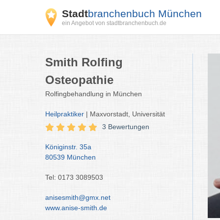
Stadt
branchenbuch München
ein Angebot von stadtbranchenbuch.de
Smith Rolfing
Osteopathie
Rolfingbehandlung in München
Heilpraktiker
| Maxvorstadt, Universität
3 Bewertungen
Königinstr. 35a
80539 München
Tel: 0173 3089503
anisesmith@gmx.net
www.anise-smith.de