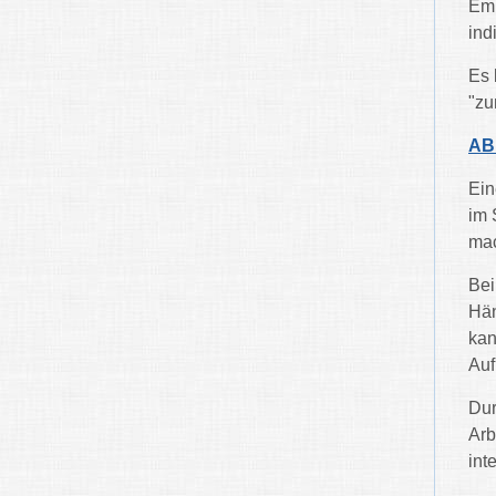
Emp
ind
Es 
"zu
AB
Ein
im 
mac
Bei
Hän
kan
Auf
Dur
Arb
int