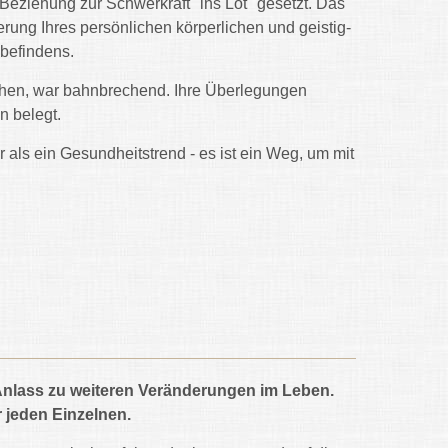
 Beziehung zur Schwerkraft "ins Lot" gesetzt. Das
gerung Ihres persönlichen körperlichen und geistig-
befindens.
iehen, war bahnbrechend. Ihre Überlegungen
n belegt.
 als ein Gesundheitstrend - es ist ein Weg, um mit
 Anlass zu weiteren Veränderungen im Leben.
r jeden Einzelnen.