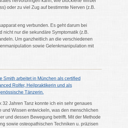
tes hervorbringen kann, wie blockierte Wirbel
s) oder zu viel Zug auf bestimmte Nerven (z.B.
apparat eng verbunden. Es geht darum bei
 nicht nur die sekundäre Symptomatik (z.B.
deln. Um ganzheitlich an die verschiedenen
enmanipulation sowie Gelenkmanipulation mit
e Smith arbeitet in München als certified
nced Rolfer, Heilpraktikerin und als
genössische Tänzerin.
 32 Jahren Tanz konnte ich ein sehr genaues
 und Wissen entwickeln, was den menschlichen
er und dessen Bewegung betrifft. Mit der Methode
ing sowie osteopathischen Techniken u. präzisen