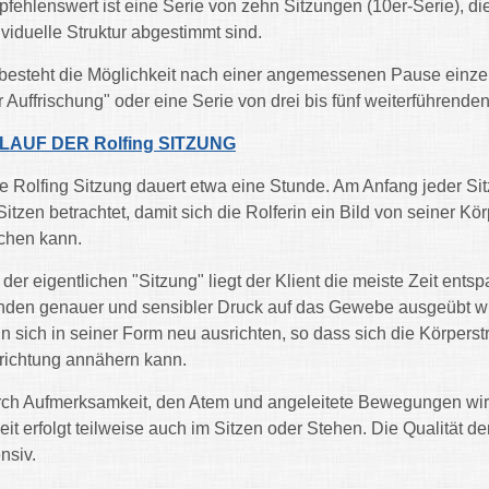
fehlenswert ist eine Serie von zehn Sitzungen (10er-Serie), d
ividuelle Struktur abgestimmt sind.
besteht die Möglichkeit nach einer angemessenen Pause einze
r Auffrischung" oder eine Serie von drei bis fünf weiterführend
LAUF DER Rolfing SITZUNG
e Rolfing Sitzung dauert etwa eine Stunde. Am Anfang jeder Sit
Sitzen betrachtet, damit sich die Rolferin ein Bild von seiner
hen kann.
 der eigentlichen "Sitzung" liegt der Klient die meiste Zeit en
den genauer und sensibler Druck auf das Gewebe ausgeübt wir
n sich in seiner Form neu ausrichten, so dass sich die Körperst
richtung annähern kann.
ch Aufmerksamkeit, den Atem und angeleitete Bewegungen wird
eit erfolgt teilweise auch im Sitzen oder Stehen. Die Qualität de
ensiv.