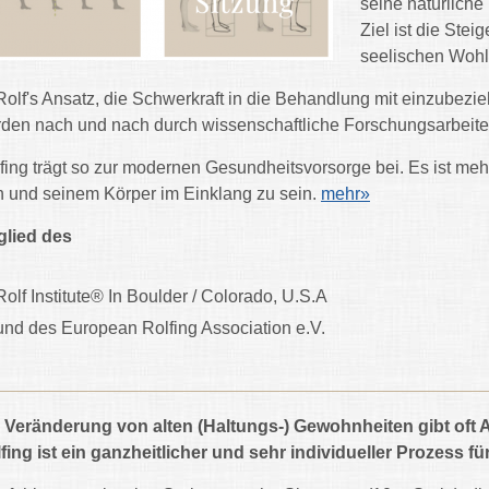
seine natürliche
Ziel ist die Stei
seelischen Wohl
Rolf's Ansatz, die Schwerkraft in die Behandlung mit einzubez
den nach und nach durch wissenschaftliche Forschungsarbeite
fing trägt so zur modernen Gesundheitsvorsorge bei. Es ist mehr
h und seinem Körper im Einklang zu sein.
mehr»
glied des
Rolf Institute® In Boulder / Colorado, U.S.A
und des European Rolfing Association e.V.
 Veränderung von alten (Haltungs-) Gewohnheiten gibt oft
fing ist ein ganzheitlicher und sehr individueller Prozess fü