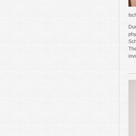
Isc
Dur
phy
Sch
The
invo