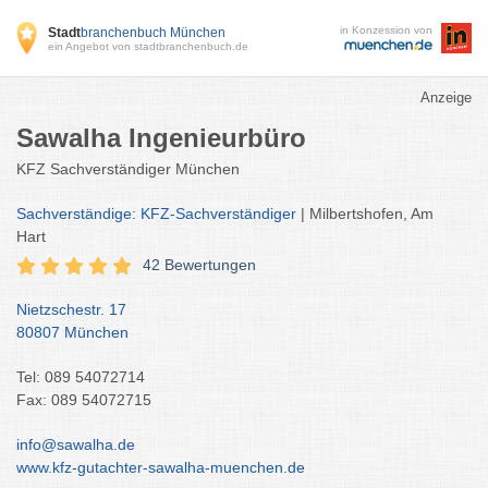
in Konzession von
Stadt
branchenbuch München
ein Angebot von stadtbranchenbuch.de
Anzeige
Sawalha Ingenieurbüro
KFZ Sachverständiger München
Sachverständige: KFZ-Sachverständiger
| Milbertshofen, Am
Hart
42 Bewertungen
Nietzschestr. 17
80807 München
Tel: 089 54072714
Fax: 089 54072715
info@sawalha.de
www.kfz-gutachter-sawalha-muenchen.de