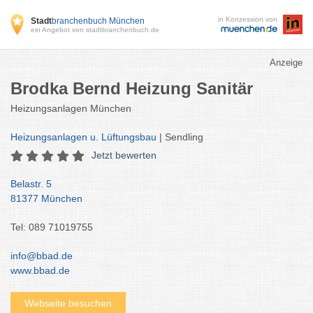
in Konzession von
Stadt
branchenbuch München
ein Angebot von stadtbranchenbuch.de
Anzeige
Brodka Bernd Heizung Sanitär
Heizungsanlagen München
Heizungsanlagen u. Lüftungsbau
| Sendling
Jetzt bewerten
Belastr. 5
81377 München
Tel: 089 71019755
info@bbad.de
www.bbad.de
Webseite besuchen