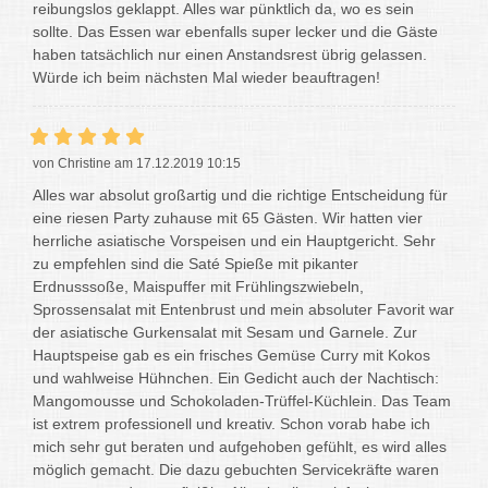
reibungslos geklappt. Alles war pünktlich da, wo es sein
sollte. Das Essen war ebenfalls super lecker und die Gäste
haben tatsächlich nur einen Anstandsrest übrig gelassen.
Würde ich beim nächsten Mal wieder beauftragen!
von Christine am 17.12.2019 10:15
Alles war absolut großartig und die richtige Entscheidung für
eine riesen Party zuhause mit 65 Gästen. Wir hatten vier
herrliche asiatische Vorspeisen und ein Hauptgericht. Sehr
zu empfehlen sind die Saté Spieße mit pikanter
Erdnusssoße, Maispuffer mit Frühlingszwiebeln,
Sprossensalat mit Entenbrust und mein absoluter Favorit war
der asiatische Gurkensalat mit Sesam und Garnele. Zur
Hauptspeise gab es ein frisches Gemüse Curry mit Kokos
und wahlweise Hühnchen. Ein Gedicht auch der Nachtisch:
Mangomousse und Schokoladen-Trüffel-Küchlein. Das Team
ist extrem professionell und kreativ. Schon vorab habe ich
mich sehr gut beraten und aufgehoben gefühlt, es wird alles
möglich gemacht. Die dazu gebuchten Servicekräfte waren