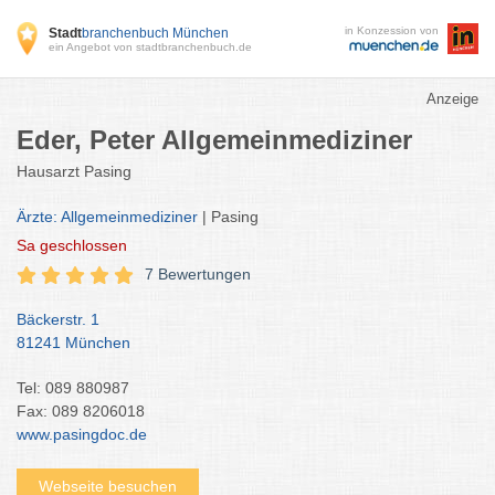
in Konzession von
Stadt
branchenbuch München
ein Angebot von stadtbranchenbuch.de
Anzeige
Eder, Peter Allgemeinmediziner
Hausarzt Pasing
Ärzte: Allgemeinmediziner
| Pasing
Sa
geschlossen
7 Bewertungen
Bäckerstr. 1
81241 München
Tel: 089 880987
Fax: 089 8206018
www.pasingdoc.de
Webseite besuchen