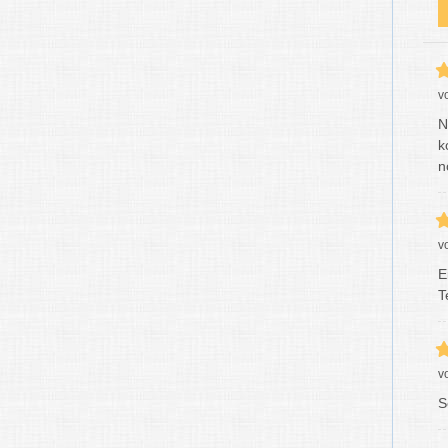
v
N
k
n
v
E
T
v
S