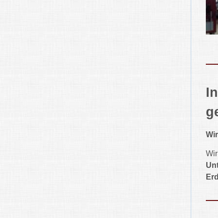
I
g
Wir
Wir
Unt
Er