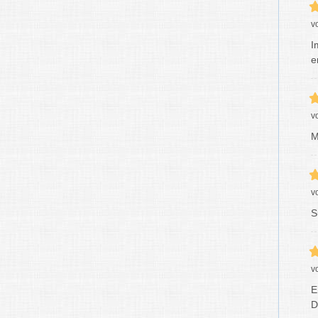
v
I
e
v
M
v
S
v
E
D