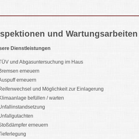
nspektionen und Wartungsarbeiten
ere Dienstleistungen
TÜV und Abgasuntersuchung im Haus
Bremsen erneuern
Auspuff erneuern
Reifenwechsel und Möglichkeit zur Einlagerung
Klimaanlage befüllen / warten
Unfallinstandsetzung
Unfallgutachten
Stoßdämpfer erneuern
Tieferlegung