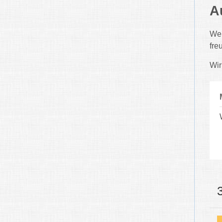
A
Wen
fre
Wir