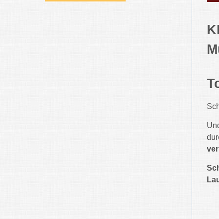
K
M
T
Sch
Und
du
ver
Sch
Lau