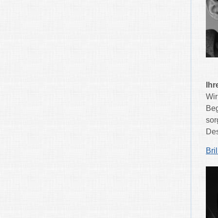
Ihr
Wir
Beg
sor
Des
Bri