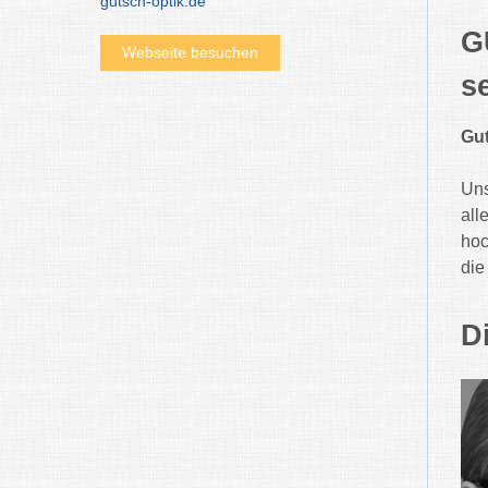
gutsch-optik.de
G
Webseite besuchen
s
Gut
Uns
all
hoc
die
D