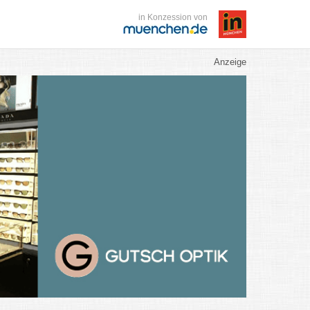
in Konzession von
Anzeige