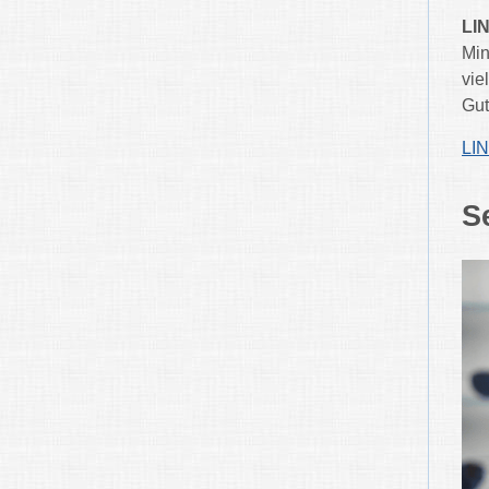
LIN
Min
vie
Gut
LIN
S