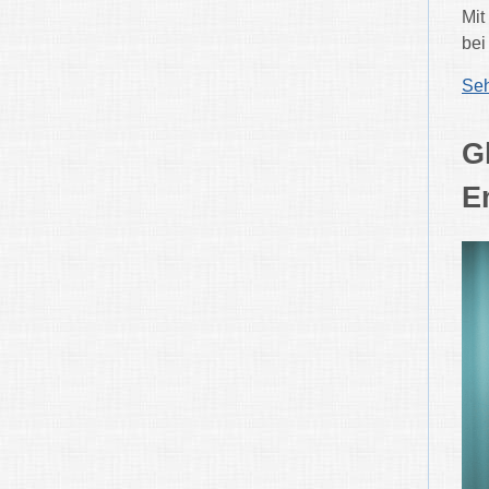
Mit
bei
Seh
G
E