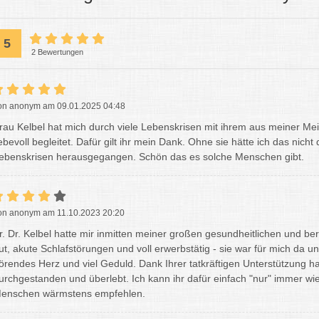
5
2 Bewertungen
on anonym am 09.01.2025 04:48
rau Kelbel hat mich durch viele Lebenskrisen mit ihrem aus meiner M
iebevoll begleitet. Dafür gilt ihr mein Dank. Ohne sie hätte ich das nich
ebenskrisen herausgegangen. Schön das es solche Menschen gibt.
on anonym am 11.10.2023 20:20
r. Dr. Kelbel hatte mir inmitten meiner großen gesundheitlichen und be
ut, akute Schlafstörungen und voll erwerbstätig - sie war für mich da u
örendes Herz und viel Geduld. Dank Ihrer tatkräftigen Unterstützung ha
urchgestanden und überlebt. Ich kann ihr dafür einfach "nur" immer 
enschen wärmstens empfehlen.