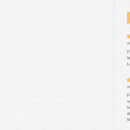
v
F
l
L
v
F
o
h
d
M