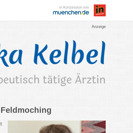
in Konzession von
Anzeige
n Feldmoching
t