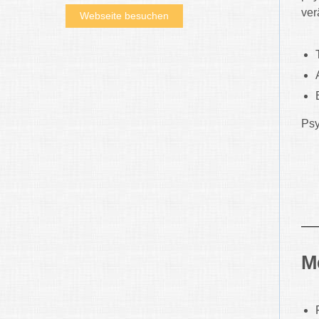
ver
Webseite besuchen
Psy
M